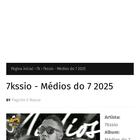
Página inicial
7k
7kssio - Médios do 7 2025
7kssio - Médios do 7 2025
Pagode é Massa
Artista:
7kssio
Album:
Médios do 7