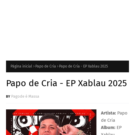
Página inicial
Papo de Cria
Papo de Cria - EP Xablau 2025
Papo de Cria - EP Xablau 2025
Pagode é Massa
Artista:
Papo
de Cria
Album:
EP
Xablau